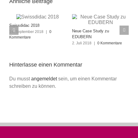
Ähnliche Beiträge
sdidac 2018
Neue Case Study zu
eptember 2018
|
0
Neuer Termin
EDUBERN
entare
365 für Sch
2. Juli 2018
|
0 Kommentare
Workshop
8. Januar 20
Hinterlasse einen Kommentar
Du musst
angemeldet
sein, um einen Kommentar
schreiben zu können.