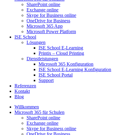
SharePoint online
Exchange online
Skype for Business online
OneDrive for Business
Microsoft 365 App
Microsoft Power Platform
ISE School
Lösungen
ISE School E-Learning
Printix – Cloud Printing
Dienstleistungen
Microsoft 365 Konfiguration
ISE School E-Learning Konfiguration
ISE School Portal
Support
Referenzen
Kontakt
Blog
Willkommen
Microsoft 365 für Schulen​
SharePoint online
Exchange online
Skype for Business online
OneDrive for Business