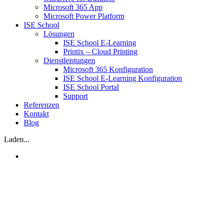
Microsoft 365 App
Microsoft Power Platform
ISE School
Lösungen
ISE School E-Learning
Printix – Cloud Printing
Dienstleistungen
Microsoft 365 Konfiguration
ISE School E-Learning Konfiguration
ISE School Portal
Support
Referenzen
Kontakt
Blog
Laden...