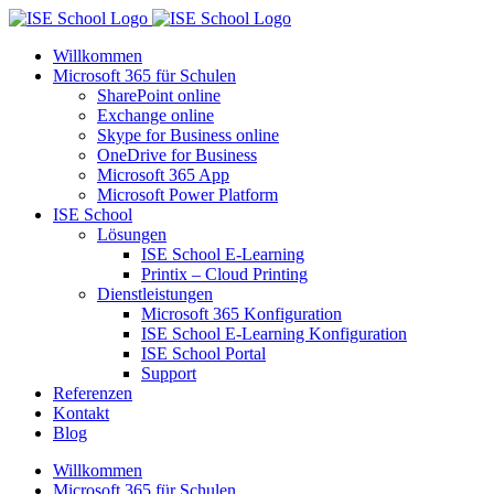
Zum
Inhalt
Willkommen
springen
Microsoft 365 für Schulen​
SharePoint online
Exchange online
Skype for Business online
OneDrive for Business
Microsoft 365 App
Microsoft Power Platform
ISE School
Lösungen
ISE School E-Learning
Printix – Cloud Printing
Dienstleistungen
Microsoft 365 Konfiguration
ISE School E-Learning Konfiguration
ISE School Portal
Support
Referenzen
Kontakt
Blog
Willkommen
Microsoft 365 für Schulen​