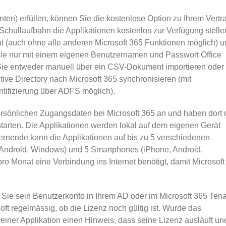
nten) erfüllen, können Sie die kostenlose Option zu Ihrem Vertr
hullaufbahn die Applikationen kostenlos zur Verfügung stelle
t (auch ohne alle anderen Microsoft 365 Funktionen möglich) 
 sie nur mit einem eigenen Benutzernamen und Passwort Office
Sie entweder manuell über ein CSV-Dokument importieren oder
ive Directory nach Microsoft 365 synchronisieren (mit
tifizierung über ADFS möglich).
rsönlichen Zugangsdaten bei Microsoft 365 an und haben dort 
u starten. Die Applikationen werden lokal auf dem eigenen Gerät
 Lernende kann die Applikationen auf bis zu 5 verschiedenen
 Android, Windows) und 5 Smartphones (iPhone, Android,
ro Monat eine Verbindung ins Internet benötigt, damit Microsoft
 Sie sein Benutzerkonto in Ihrem AD oder im Microsoft 365 Ten
oft regelmässig, ob die Lizenz noch gültig ist. Wurde das
 einer Applikation einen Hinweis, dass seine Lizenz ausläuft un