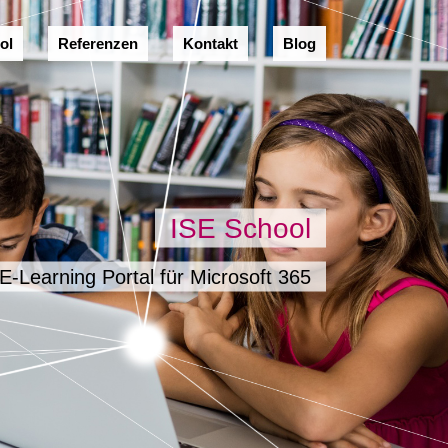
ol
Referenzen
Kontakt
Blog
ISE School
E-Learning Portal für Microsoft 365