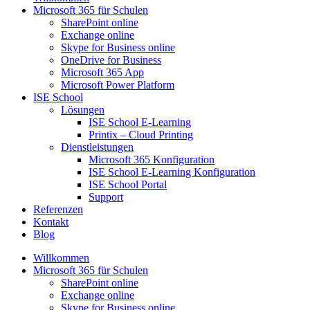
Microsoft 365 für Schulen​
SharePoint online
Exchange online
Skype for Business online
OneDrive for Business
Microsoft 365 App
Microsoft Power Platform
ISE School
Lösungen
ISE School E-Learning
Printix – Cloud Printing
Dienstleistungen
Microsoft 365 Konfiguration
ISE School E-Learning Konfiguration
ISE School Portal
Support
Referenzen
Kontakt
Blog
Willkommen
Microsoft 365 für Schulen​
SharePoint online
Exchange online
Skype for Business online