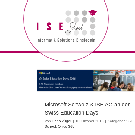
Zum
Inhalt
springen
Microsoft Schweiz & ISE AG an den Swiss
Education Days!
Microsoft Schweiz & ISE AG an den
Swiss Education Days!
Von
Dario Züger
|
10. Oktober 2016
|
Kategorien:
ISE
School
,
Office 365