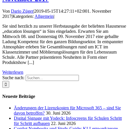
Von
Dario Züger
|
2019-05-15T14:27:11+02:00
1. November
2017
|
Kategorien:
Allgemein
|
Sie sind herzlich zu unserer Herbstausgabe der beliebten Hausmesse
„education lösungen“ in Sins eingeladen. Erwarten Sie am
Mittwoch 08. und Donnerstag 09. November 2017 eine geballte
Ladung Kompetenz für den ganzen Bildungssektor. In entspannter
Atmosphäre erleben Sie Gesamtlösungen rund um ICT im
Klassenzimmer und Möblierungslösungen für den Lebensraum
Schule. Alle Partner präsentieren Neuheiten in Form einer
Produktshow [...]
Weiterlesen
Suche nach:
Neueste Beiträge
Änderungen der Lizenzkosten für Microsoft 365 – sind Sie
davon betroffen?
30. Juni 2026
Digital Signage mit Yodeck: Infoscreens für Schulen Schritt
für Schritt aufbauen
22. Juni 2026
Copilot Notebooks und Study Guide: KI-Lernwerkzeuge